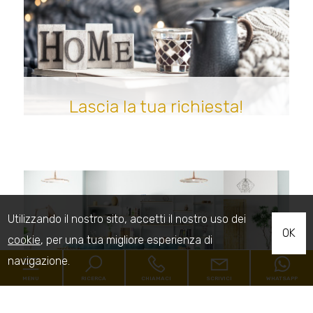
Lascia la tua richiesta!
Utilizzando il nostro sito, accetti il nostro uso dei
OK
cookie
, per una tua migliore esperienza di
navigazione.
MENU
RICERCA
CHIAMACI
SCRIVICI
WHATSAPP
Sei un proprietario?