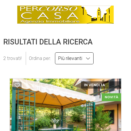
RISULTATI DELLA RICERCA
2 trovati!
Ordina per:
Più rilevanti
IN VENDITA
NOVITÀ