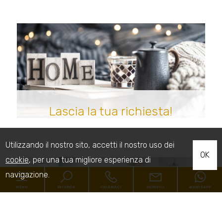
Lascia la tua richiesta!
Utilizzando il nostro sito, accetti il nostro uso dei
OK
cookie
, per una tua migliore esperienza di
navigazione.
MENU
RICERCA
CHIAMACI
SCRIVICI
WHATSAPP
Codice