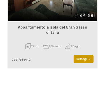
€ 43.000
Appartamento a Isola del Gran Sasso
d'Italia
97 mq
2 Camere
1 Bagni
Dettagli
Cod. V4141C