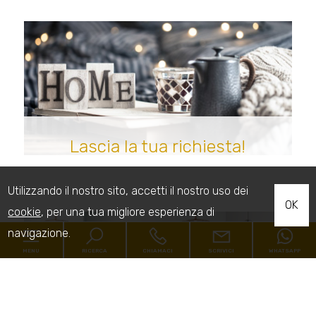
Lascia la tua richiesta!
Utilizzando il nostro sito, accetti il nostro uso dei
OK
cookie
, per una tua migliore esperienza di
navigazione.
MENU
RICERCA
CHIAMACI
SCRIVICI
WHATSAPP
Codice