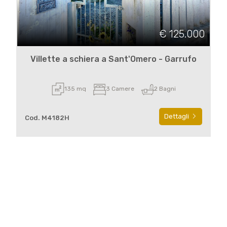
€ 125.000
Villette a schiera a Sant'Omero - Garrufo
135 mq
3 Camere
2 Bagni
Dettagli
Cod. M4182H