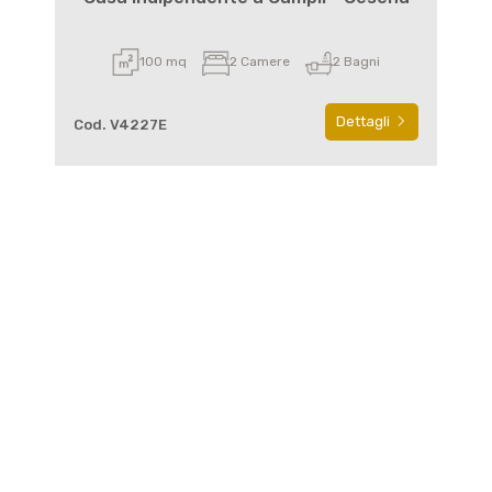
100 mq
2 Camere
2 Bagni
Dettagli
Cod. V4227E