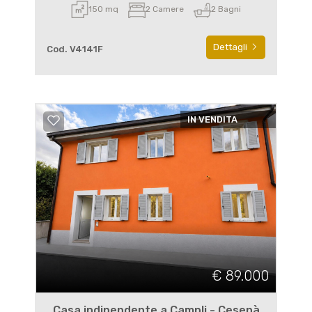
150 mq
2 Camere
2 Bagni
Dettagli
Cod. V4141F
IN VENDITA
€ 89.000
Casa indipendente a Campli - Cesenà