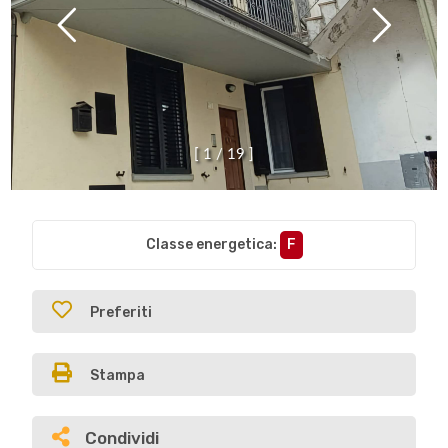
[
1
/
1
9
]
Classe energetica
:
F
Preferiti
Stampa
Condividi