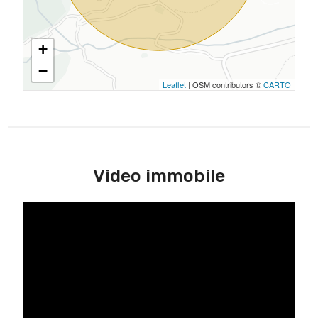
+
−
Leaflet
| OSM contributors ©
CARTO
Video immobile