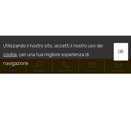
Utilizzando il nostro sito, accetti il nostro uso dei
OK
cookie
, per una tua migliore esperienza di
navigazione.
MENU
RICERCA
CHIAMACI
SCRIVICI
WHATSAPP
Codice
Home
Contratto
L'Agenzia
[+]
Qualsiasi
Vendita
Affitto