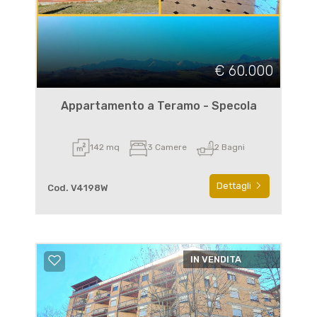
€ 60.000
Appartamento a Teramo - Specola
142 mq
3 Camere
2 Bagni
Dettagli
Cod. V4198W
IN VENDITA