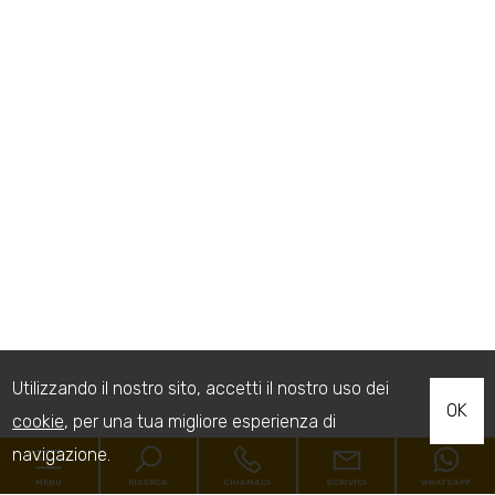
Utilizzando il nostro sito, accetti il nostro uso dei
OK
cookie
, per una tua migliore esperienza di
navigazione.
MENU
RICERCA
CHIAMACI
SCRIVICI
WHATSAPP