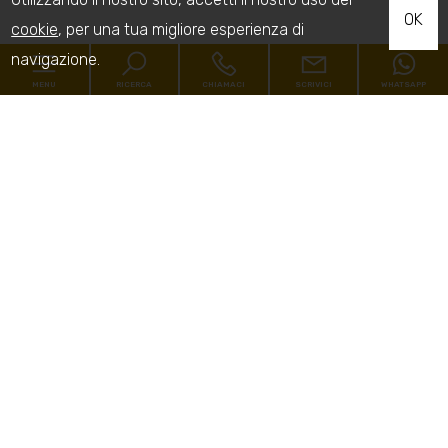
OK
cookie
, per una tua migliore esperienza di
navigazione.
MENU
RICERCA
CHIAMACI
SCRIVICI
WHATSAPP
Codice
Home
Contratto
L'Agenzia
[+]
Qualsiasi
Vendita
Affitto
In vendita
Comune
In affitto
Teramo
Dicono di Noi
Contatti