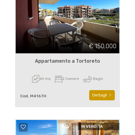
€ 150.000
Appartamento a Tortoreto
60 mq
2 Camere
1 Bagni
Dettagli
Cod. M4167H
IN VENDITA