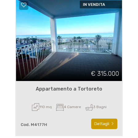
IN VENDITA
€ 315.000
Appartamento a Tortoreto
110 mq
4 Camere
3 Bagni
Dettagli
Cod. M4177H