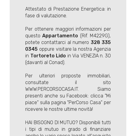
Attestato di Prestazione Energetica: in
fase di valutazione.
Per ottenere maggiori informazioni per
questo
Appartamento
(Rif. M4229G),
potete contattarci al numero
328 335
0345
oppure visitare la nostra Agenzia
in
Tortoreto
Lido
in Via VENEZIA n. 30
(davanti al Conad).
Per ulteriori proposte immobiliari,
consultate il sito
WWW.PERCORSOCASA.IT. Siamo
presenti anche su Facebook: clicca "Mi
piace" sulla pagina "PerCorso Casa" per
ricevere le nostre ultime novità!
HAI BISOGNO DI MUTUO? Disponibili tutti
i tipi di mutuo in grado di finanziare
anche le varie spese legate all'acquisto