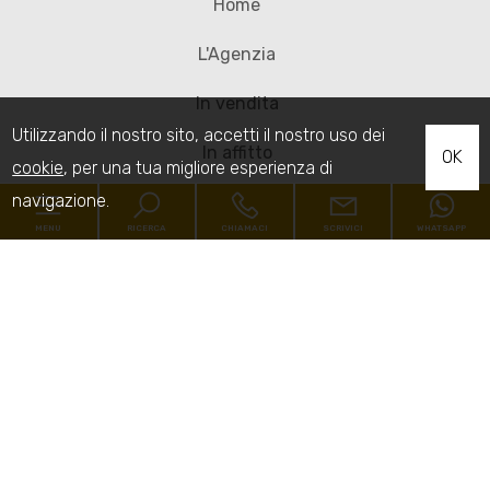
Home
L'Agenzia
In vendita
Utilizzando il nostro sito, accetti il nostro uso dei
In affitto
OK
cookie
, per una tua migliore esperienza di
navigazione.
Dicono di Noi
MENU
RICERCA
CHIAMACI
SCRIVICI
WHATSAPP
Contatti
Codice
CONFAPPI
Lavora con noi
Home
Contratto
Al MaRe
L'Agenzia
[+]
Qualsiasi
Vendita
Affitto
In vendita