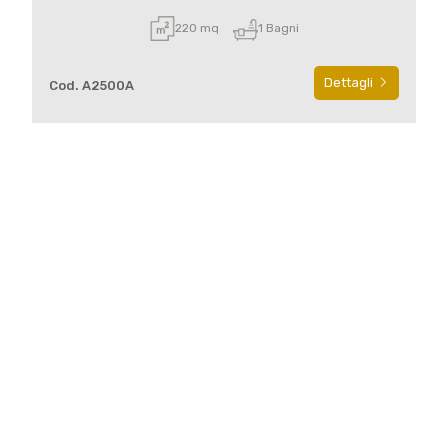
220 mq
1 Bagni
Dettagli
Cod. A2500A