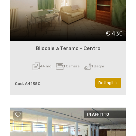
€ 430
Bilocale a Teramo - Centro
44 mq
1 Camere
1 Bagni
Dettagli
Cod. A4138C
IN AFFITTO