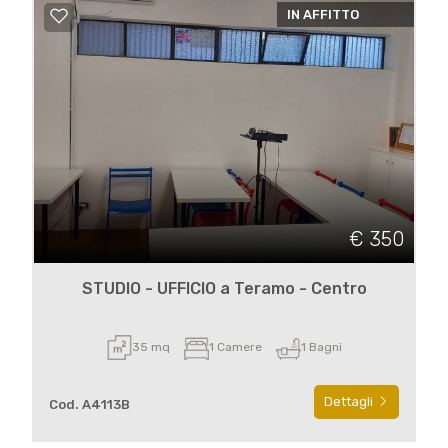
IN AFFITTO
€ 350
STUDIO - UFFICIO a Teramo - Centro
35 mq
1 Camere
1 Bagni
Dettagli
Cod. A4113B