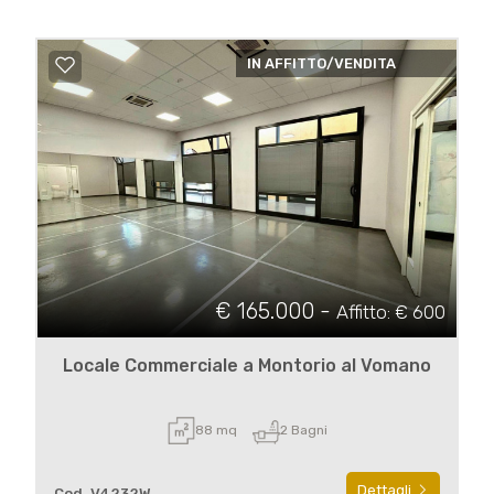
IN AFFITTO/VENDITA
€ 165.000 -
Affitto: € 600
Locale Commerciale a Montorio al Vomano
88 mq
2 Bagni
Dettagli
Cod. V4232W