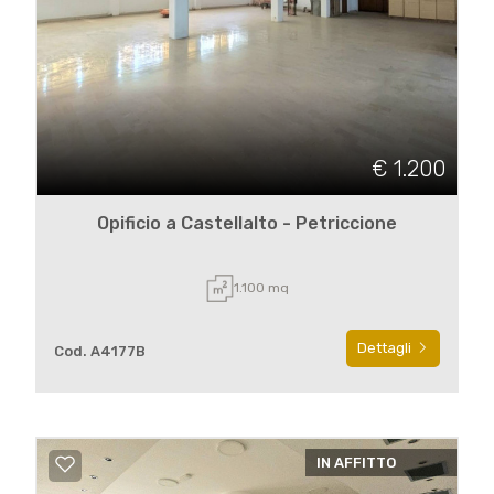
€ 1.200
Opificio a Castellalto - Petriccione
1.100 mq
Dettagli
Cod. A4177B
IN AFFITTO