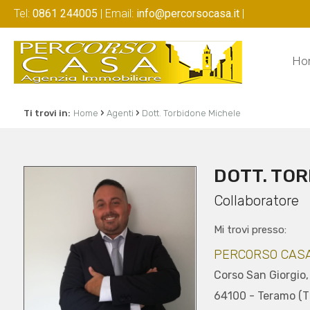
Tel:
0861 244005
| Email:
info@percorsocasa.it
|
Ho
›
›
Ti trovi in:
Home
Agenti
Dott. Torbidone Michele
DOTT. TO
Collaboratore
Mi trovi presso:
PERCORSO CAS
Corso San Giorgio,
64100 - Teramo (T