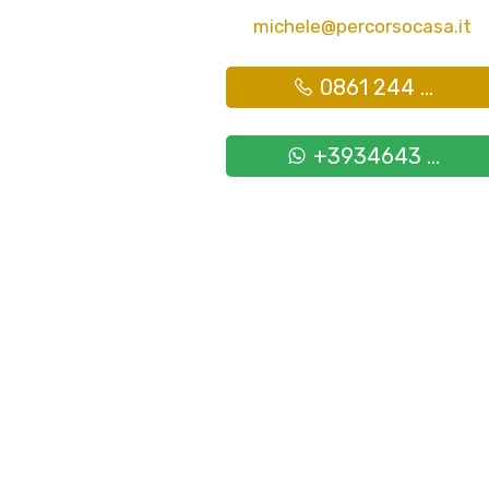
michele@percorsocasa.it
0861 244 ...
+3934643 ...