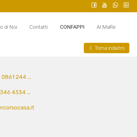
o di Noi
Contatti
CONFAPPI
Al MaRe
Torna indietro
0861 244 ...
346 4334 ...
rcorsocasa.it