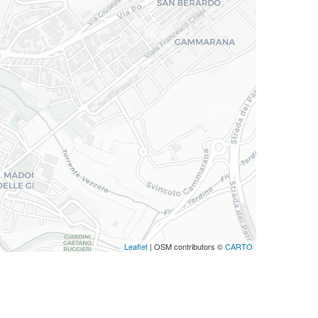
Leaflet
| OSM contributors ©
CARTO