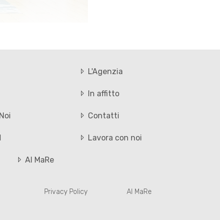
L'Agenzia
In affitto
Noi
Contatti
I
Lavora con noi
Al MaRe
Privacy Policy
Al MaRe