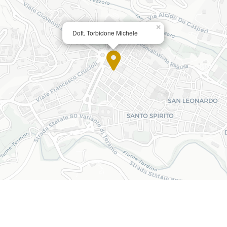
×
Dott. Torbidone Michele