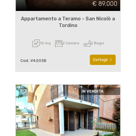
€ 89.000
Appartamento a Teramo - San Nicolò a
Tordino
70 mq
2 Camere
2 Bagni
Dettagli
Cod. V4203B
IN VENDITA