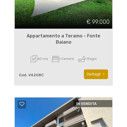
€ 99.000
Appartamento a Teramo - Fonte
Baiano
60 mq
1 Camere
1 Bagni
Dettagli
Cod. V4208C
IN VENDITA