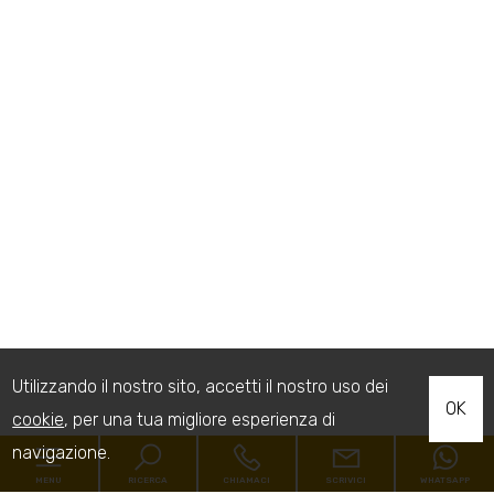
Utilizzando il nostro sito, accetti il nostro uso dei
OK
cookie
, per una tua migliore esperienza di
navigazione.
MENU
RICERCA
CHIAMACI
SCRIVICI
WHATSAPP